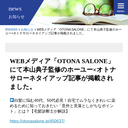
news
お知らせ
IRIHASS
>
お知らせ
>
WEBメディア「OTONA SALONE」にて本山典子監修のホー
ユー×オトナサローネタイアップ記事が掲載されました。
WEBメディア「OTONA SALONE」
にて本山典子監修のホーユー×オトナ
サローネタイアップ記事が掲載され
ました。
白髪に悩む40代、50代必見！自宅でムラなくきれいに染
めるために知っておきたい「意外と見落としがちなポイン
ト」とは？【毛髪診断士が解説】
https://otonasalone.jp/450637/