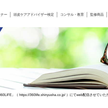
ミナー
頭皮ケアアドバイザー検定
コンサル・教育
監修商品
LiFE」（ https://360life.shinyusha.co.jp/ ）にてweb配信させ