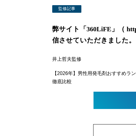
監修記事
弊サイト「360LiFE」（ https:/
信させていただきました。
井上哲夫監修
【2026年】男性用発毛剤おすすめラ
徹底比較