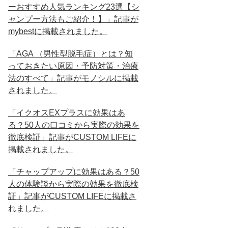
ーおすすめ人気ランキング23選【シ
ャンプー方法もご紹介！】」記事が
mybestに掲載されました。
「AGA （男性型脱毛症）とは？知
っておきたい原因・予防対策・治療
法のすべて」記事がモノシルに掲載
されました。
「イクオスEXプラスに効果はあ
る？50人の口コミから実際の効果を
徹底検証」記事がCUSTOM LIFEに
掲載されました。
「チャップアップに効果はある？50
人の体験談から実際の効果を徹底検
証」記事がCUSTOM LIFEに掲載さ
れました。