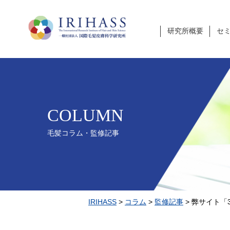
研究所概要
セ
COLUMN
毛髪コラム・監修記事
IRIHASS
>
コラム
>
監修記事
>
弊サイト「360