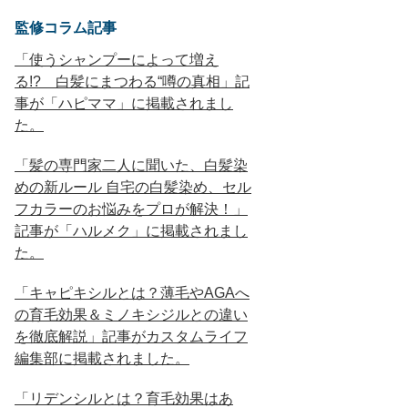
監修コラム記事
「使うシャンプーによって増え
る!? 白髪にまつわる“噂の真相」記
事が「ハピママ」に掲載されまし
た。
「髪の専門家二人に聞いた、白髪染
めの新ルール 自宅の白髪染め、セル
フカラーのお悩みをプロが解決！」
記事が「ハルメク」に掲載されまし
た。
「キャピキシルとは？薄毛やAGAへ
の育毛効果＆ミノキシジルとの違い
を徹底解説」記事がカスタムライフ
編集部に掲載されました。
「リデンシルとは？育毛効果はあ