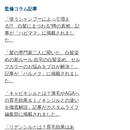
監修コラム記事
「使うシャンプーによって増え
る!? 白髪にまつわる“噂の真相」記
事が「ハピママ」に掲載されまし
た。
「髪の専門家二人に聞いた、白髪染
めの新ルール 自宅の白髪染め、セル
フカラーのお悩みをプロが解決！」
記事が「ハルメク」に掲載されまし
た。
「キャピキシルとは？薄毛やAGAへ
の育毛効果＆ミノキシジルとの違い
を徹底解説」記事がカスタムライフ
編集部に掲載されました。
「リデンシルとは？育毛効果はあ