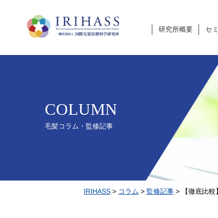
研究所概要
セ
COLUMN
毛髪コラム・監修記事
IRIHASS
>
コラム
>
監修記事
>
【徹底比較