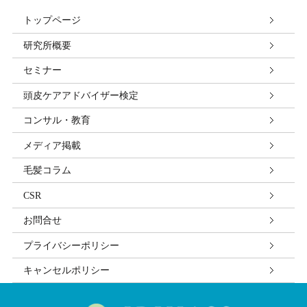
トップページ
個人情報の第三者への開示・提供の禁止
研究所概要
当社は、お客さまよりお預かりした個人情報を適切に
管理し、次のいずれかに該当する場合を除き、個人情
セミナー
報を第三者に開示いたしません。 お客さまの同意があ
頭皮ケアアドバイザー検定
る場合 お客さまが希望されるサービスを行なうために
当社が業務を委託する業者に対して開示する場合 法令
コンサル・教育
に基づき開示することが必要である場合
メディア掲載
毛髪コラム
個人情報の安全対策
当社は、個人情報の正確性及び安全性確保のために、
CSR
セキュリティに万全の対策を講じています。
お問合せ
ご本人の照会
プライバシーポリシー
お客さまがご本人の個人情報の照会・修正・削除など
キャンセルポリシー
をご希望される場合には、ご本人であることを確認の
上、対応させていただきます。