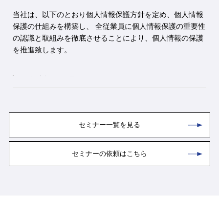
当社は、以下のとおり個人情報保護方針を定め、個人情報
保護の仕組みを構築し、 全従業員に個人情報保護の重要性
の認識と取組みを徹底させることにより、個人情報の保護
を推進致します。
個人情報の管理
当社は、お客さまの個人情報を正確かつ最新の状態に
保ち、個人情報への不正アクセス・紛失・破損・改ざ
ん・漏洩などを防止するため、セキュリティシステム
セミナー一覧を見る
の維持・管理体制の整備・社員教育の徹底等の必要な
措置を講じ、安全対策を実施し個人情報の厳重な管理
を行ないます。
セミナーの依頼はこちら
個人情報の利用目的
お客さまからお預かりした個人情報は、当社からのご
連絡や業務のご案内やご質問に対する回答として、電
子メールや資料のご送付に利用いたします。