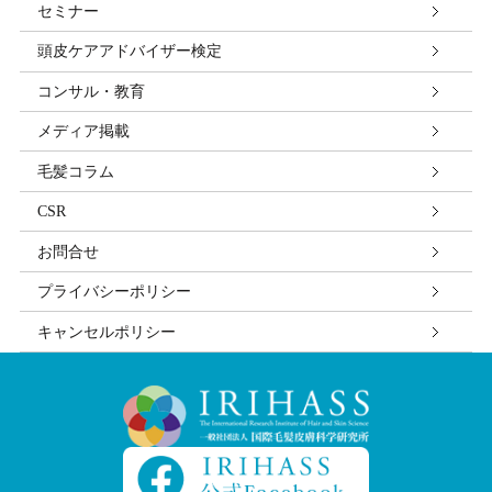
セミナー
子メールや資料のご送付に利用いたします。
頭皮ケアアドバイザー検定
個人情報の第三者への開示・提供の禁止
コンサル・教育
当社は、お客さまよりお預かりした個人情報を適切に
管理し、次のいずれかに該当する場合を除き、個人情
メディア掲載
報を第三者に開示いたしません。 お客さまの同意があ
毛髪コラム
る場合 お客さまが希望されるサービスを行なうために
当社が業務を委託する業者に対して開示する場合 法令
CSR
に基づき開示することが必要である場合
お問合せ
プライバシーポリシー
個人情報の安全対策
当社は、個人情報の正確性及び安全性確保のために、
キャンセルポリシー
セキュリティに万全の対策を講じています。
ご本人の照会
お客さまがご本人の個人情報の照会・修正・削除など
をご希望される場合には、ご本人であることを確認の