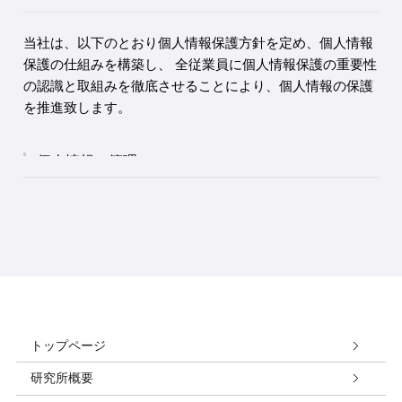
当社は、以下のとおり個人情報保護方針を定め、個人情報
保護の仕組みを構築し、 全従業員に個人情報保護の重要性
の認識と取組みを徹底させることにより、個人情報の保護
を推進致します。
個人情報の管理
当社は、お客さまの個人情報を正確かつ最新の状態に
保ち、個人情報への不正アクセス・紛失・破損・改ざ
ん・漏洩などを防止するため、セキュリティシステム
の維持・管理体制の整備・社員教育の徹底等の必要な
措置を講じ、安全対策を実施し個人情報の厳重な管理
を行ないます。
個人情報の利用目的
トップページ
お客さまからお預かりした個人情報は、当社からのご
研究所概要
連絡や業務のご案内やご質問に対する回答として、電