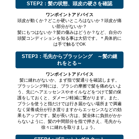
STEP2：髪の状態、頭皮の硬さを確認
ワンポイントアドバイス
頭皮が動くか？どこか硬いところはないか？頭皮が痛
い部分がないか？
髪にもつはないか？髪の傷みはどうか？など、自分の
頭髪コンディションを知る事は大切です。＊具体的に
は手で触るでOK
STEP3：毛先からブラッシング ～髪の縺
れをとる～
ワンポイントアドバイス
髪に縺れがないか、まず指で髪通りを確認します。
ブラッシング時には、ブラシの摩擦で髪を痛めないよ
う、先にヘアエッセンスやオイルなどをつけて髪の保
護をしておくと、ダメージ軽減に繋がります。また、
ブラシを使うと指だけでは行き届かない場所まで満遍
なく栄養成分が行き渡りますからエッセンスなどの効
果もアップです。髪が長い方は、髪全体に負担がかか
らないように、髪の中間部分を指で押さえ、毛先から
徐々に縺れを取りましょう。