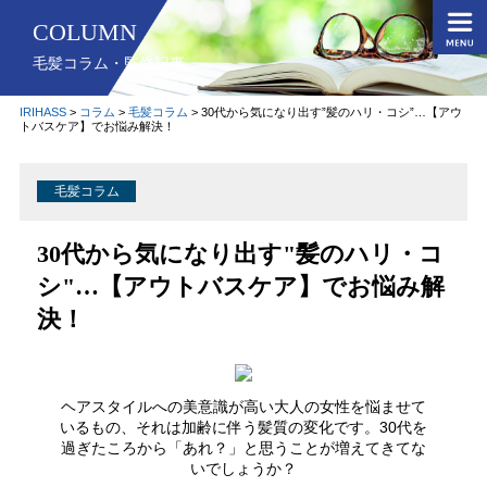
COLUMN
毛髪コラム・監修記事
IRIHASS
>
コラム
>
毛髪コラム
>
30代から気になり出す”髪のハリ・コシ”…【アウ
トバスケア】でお悩み解決！
毛髪コラム
30代から気になり出す"髪のハリ・コ
シ"…【アウトバスケア】でお悩み解
決！
ヘアスタイルへの美意識が高い大人の女性を悩ませて
いるもの、それは加齢に伴う髪質の変化です。30代を
過ぎたころから「あれ？」と思うことが増えてきてな
いでしょうか？