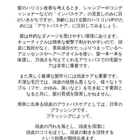
髪のハリコシ改善を考えるとき、シャンプーやコンデ
ィショナーなどの「インバスケア」の見直しのみに目
がいきがちですが、加齢における髪のハリコシUPのた
めには「アウトバスケア」に注目してみましょう。
髪は外的なダメージを受けやすい環境にあります。
キューティクルは簡単な衝撃で剥がれやすいので、頭
皮に負担がなく、美容成分がたっぷりつまっているヘ
アエッセンスやヘアヘアオイルを使い、髪一本一本を
保護し、力強さを与えてくれるアウトバスでの毛髪ケ
アは非常に重要です。
また美しく健康な髪作りには頭皮ケアも重要です。
不潔な毛穴では、頭皮の状態も悪くなり、様々なトラ
ブル（フケ、かゆみ、臭いなど）を引き起こす要因と
なると共に、髪の育成を阻害しかねません。
簡単に出来る頭皮のアウトバスケアとしては、日常の
ブラッシングです。
ブラッシングによって、
頭皮の汚れを落とし、頭皮を清潔に
頭皮のコリをほぐし、頭皮の動きを活性する
という効果が期待出来ます。