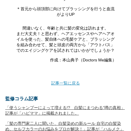
＊首元から頭頂部に向けてブラッシングを行うと血流
がよりUP
間違いなく、年齢と共に髪の変化は訪れます。
まだ大丈夫！と思わず、ヘアエッセンスやヘアヘアオ
イルを使った、髪自体への毛髪ケアと、ブラッシング
を組み合わせて、髪と頭皮の両方から「アウトバス」
でのエイジングケアを試されてはいかがでしょうか？
作成：本山典子（Doctors Me編集）
記事一覧に戻る
監修コラム記事
「使うシャンプーによって増える!? 白髪にまつわる“噂の真相」
記事が「ハピママ」に掲載されました。
「髪の専門家二人に聞いた、白髪染めの新ルール 自宅の白髪染
め、セルフカラーのお悩みをプロが解決！」記事が「ハルメク」