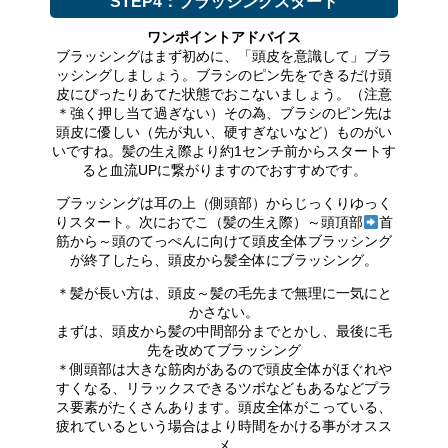
STEP4：ブラッシングスタート
ワンポイントアドバイス
ブラッシングはまず初めに、「頭皮を意識して」ブラ
ッシングしましょう。ブラシのピン先をできるだけ頭
皮にぴったりあてた状態でおこないましょう。（注意
＊強く押し当て過ぎない）その為、ブラシのピン先は
頭皮に優しい（先が丸い、硬すぎないなど）ものがい
いですね。髪の生え際より約1センチ前からスタートす
ると血流UPに繋がりますのでおすすめです。
ブラッシングは耳の上（側頭部）からじっくりゆっく
りスタート。次におでこ（髪の生え際）～頭頂部
首
筋から～頭のてっぺんに向けて頭皮全体ブラッシング
が終了したら、頭皮から髪全体にブラッシング。
＊髪が長い方は、頭皮～髪の毛先まで無理に一気にと
かさない。
まずは、頭皮から髪の中間部分までとかし、最後に毛
先を改めてブラッシング
＊側頭部は大きな筋肉があるので頭皮全体がほぐれや
すくなる、リラックスできるツボなどもあるなどプラ
ス要素がたくさんあります。頭皮全体がこっている、
疲れているという場合はより時間をかける事がオスス
メ